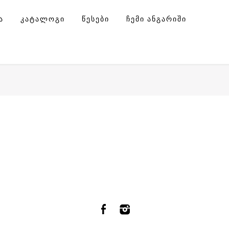
Ა
ᲙᲐᲢᲐᲚᲝᲒᲘ
ᲬᲔᲡᲔᲑᲘ
ᲩᲔᲛᲘ ᲐᲜᲒᲐᲠᲘᲨᲘ