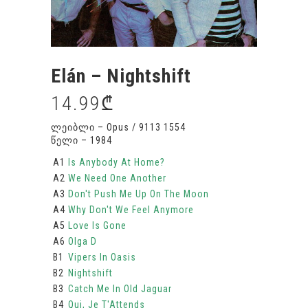
Elán – Nightshift
14.99
₾
ლეიბლი – Opus / 9113 1554
წელი – 1984
A1
Is Anybody At Home?
A2
We Need One Another
A3
Don't Push Me Up On The Moon
A4
Why Don't We Feel Anymore
A5
Love Is Gone
A6
Olga D
B1
Vipers In Oasis
B2
Nightshift
B3
Catch Me In Old Jaguar
B4
Qui, Je T'Attends