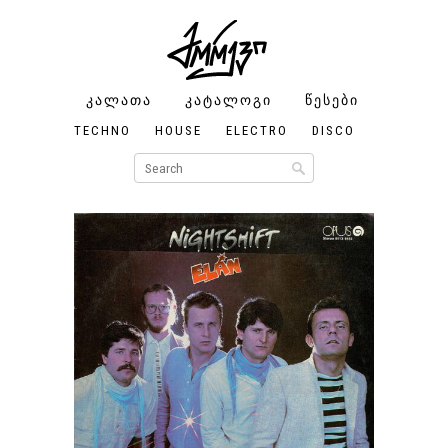
ᲙᲐᲚᲐᲗᲐ
ᲙᲐᲢᲐᲚᲝᲒᲘ
ᲬᲔᲡᲔᲑᲘ
ᲩᲔᲛᲘ
ᲐᲜᲒᲐᲠ
TECHNO
HOUSE
ELECTRO
DISCO
FUNK/SO