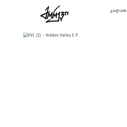
ᲙᲐᲚᲐᲗ