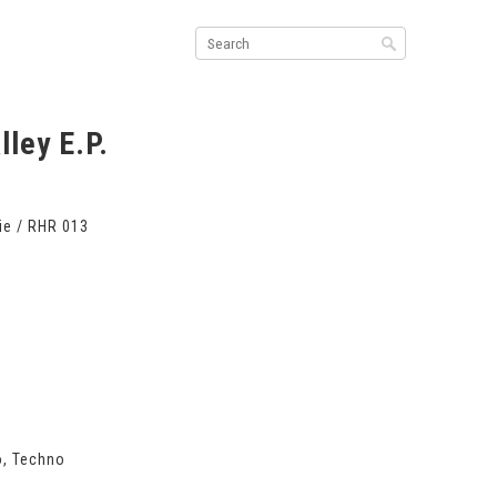
ley E.P.
e / RHR 013
)
o
,
Techno