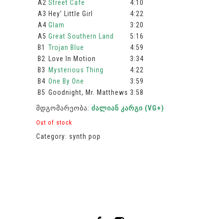
A2
Street Cafe
4:10
A3
Hey’ Little Girl
4:22
A4
Glam
3:20
A5
Great Southern Land
5:16
B1
Trojan Blue
4:59
B2
Love In Motion
3:34
B3
Mysterious Thing
4:22
B4
One By One
3:59
B5
Goodnight, Mr. Matthews
3:58
მდგომარეობა:
ძალიან კარგი (VG+)
Out of stock
Category:
synth pop