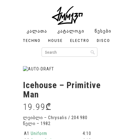
ᲙᲐᲚᲐᲗᲐ
ᲙᲐᲢᲐᲚᲝᲒᲘ
ᲬᲔᲡᲔᲑᲘ
ᲩᲔᲛᲘ
ᲐᲜᲒᲐᲠ
TECHNO
HOUSE
ELECTRO
DISCO
FUNK/SO
Icehouse – Primitive
Man
19.99
₾
ლეიბლი – Chrysalis / 204 980
წელი – 1982
A1
Uniform
4:10